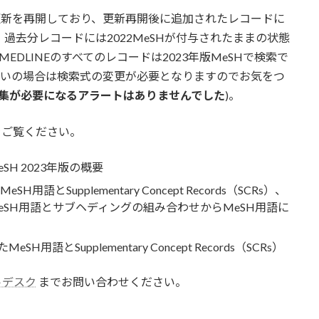
より更新を再開しており、更新再開後に追加されたレコードに
、過去分レコードには2022MeSHが付与されたままの状態
EDLINEのすべてのレコードは2023年版MeSHで検索で
使いの場合は検索式の変更が必要となりますのでお気をつ
集が必要になるアラートはありませんでした
)。
をご覧ください。
eSH 2023年版の概要
用語とSupplementary Concept Records（SCRs）、
SH用語とサブヘディングの組み合わせからMeSH用語に
SH用語とSupplementary Concept Records（SCRs）
ートデスク
までお問い合わせください。