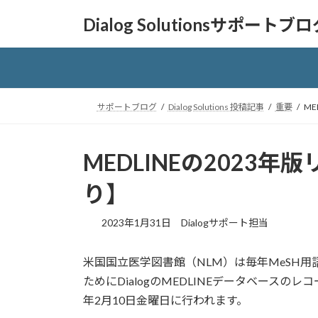
コ
ナ
Dialog Solutionsサポートブ
ン
ビ
テ
ゲ
ン
ー
ツ
シ
へ
ョ
サポートブログ
Dialog Solutions 投稿記事
重要
M
ス
ン
キ
に
ッ
移
MEDLINEの2023
プ
動
り】
2023年1月31日
Dialogサポート担当
米国国立医学図書館（NLM）は毎年MeSH用
ためにDialogのMEDLINEデータベースの
年2月10日金曜日に行われます。