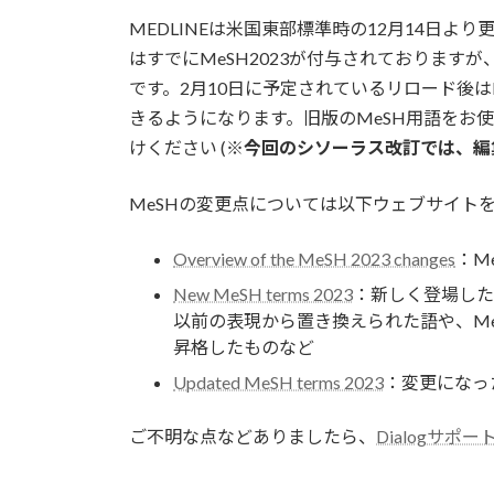
MEDLINEは米国東部標準時の12月14日
はすでにMeSH2023が付与されておりますが
です。2月10日に予定されているリロード後はM
きるようになります。旧版のMeSH用語をお
けください (
※今回のシソーラス改訂では、編
MeSHの変更点については以下ウェブサイト
Overview of the MeSH 2023 changes
：M
New MeSH terms 2023
：新しく登場したMeSH
以前の表現から置き換えられた語や、Me
昇格したものなど
Updated MeSH terms 2023
：変更になったMe
ご不明な点などありましたら、
Dialogサポ