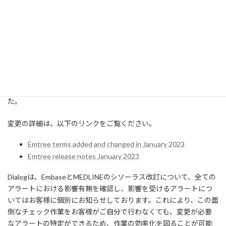
イエンス分野の統制用語集）に対応し、最新版のシソーラスを反
映した検索ができるようになります。ただし過去搭載されたレコ
ードには過去のシソーラス用語が付与されていますので、シソー
ラス用語が変更になった場合には新旧シソーラス用語を併用して
検索をおこなってください。
今回のリリースでは、315の医薬品用語、1,403の医薬品以外の用
語を含む、1,718の新しいEmtreeシソーラス用語が追加されまし
た。
変更の詳細は、以下のリンクをご覧ください。
Emtree terms added and changed in January 2023
Emtree release notes January 2023
Dialogは、EmbaseとMEDLINEのシソーラス改訂について、全ての
アラートにおける影響有無を確認し、影響を受けるアラートにつ
いてはお客様に個別にお知らせしております。これにより、この面
倒なチェック作業をお客様がご自分で行わなくても、変更が必要
なアラートの特定ができるため、作業の効率化を図ることが可能