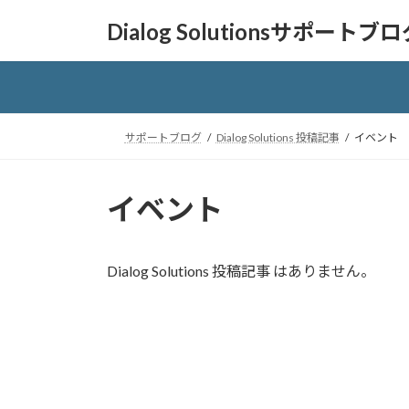
コ
ナ
Dialog Solutionsサポートブ
ン
ビ
テ
ゲ
ン
ー
ツ
シ
へ
ョ
サポートブログ
Dialog Solutions 投稿記事
イベント
ス
ン
キ
に
ッ
移
イベント
プ
動
Dialog Solutions 投稿記事 はありません。