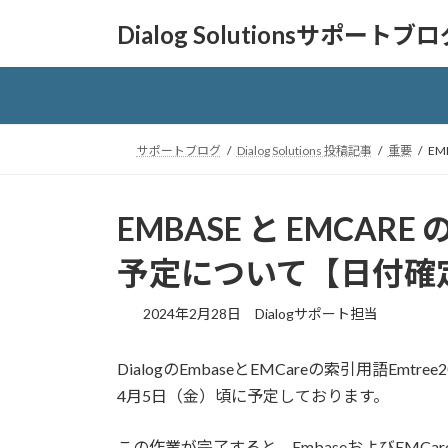
コ
ナ
Dialog Solutionsサポートブ
ン
ビ
テ
ゲ
ン
ー
ツ
シ
へ
ョ
サポートブログ
Dialog Solutions 投稿記事
重要
EM
ス
ン
キ
に
ッ
移
EMBASE と EMCA
プ
動
予定について【日付確
2024年2月28日
Dialogサポート担当
DialogのEmbaseとEMCareの索引用語Em
4月5日（金）頃に予定しております。
この作業が完了すると、EmbaseおよびEMCar