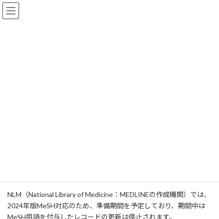
コ
ナ
Dialog Solutionsサポートブログ
ン
ビ
テ
ゲ
Dialog Solutions 投稿記事
ン
ー
ツ
シ
へ
ョ
サポートブログ
Dialog Solutions 投稿記事
重要
ス
ン
MEDLINE 2024年版MeSH用語改訂予定のお知らせ
キ
に
ッ
移
プ
動
MEDLINE 2024年版MeSH用語改
訂予定のお知らせ
2023年12月5日
Dialogサポート担当
MEDLINEでは医学の進歩にあわせて、統制索引語（MeSH：
Medical Subject Headings）の改訂を毎年秋におこないます。
NLM（National Library of Medicine：MEDLINEの作成機関）では、
2024年版MeSH対応のため、準備期間を予定しており、期間中は
MeSH用語を付与したレコードの更新は停止されます。